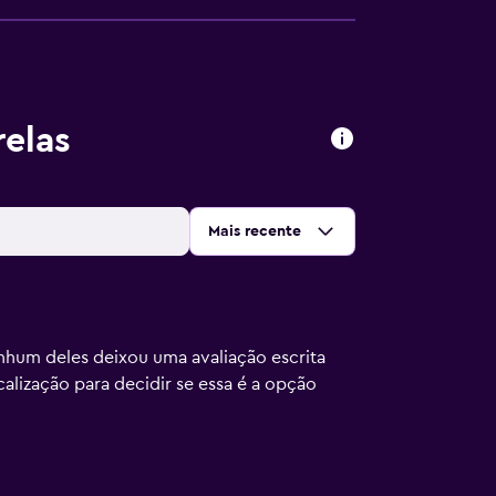
relas
Ordenar por
:
Mais recente
nhum deles deixou uma avaliação escrita
calização para decidir se essa é a opção