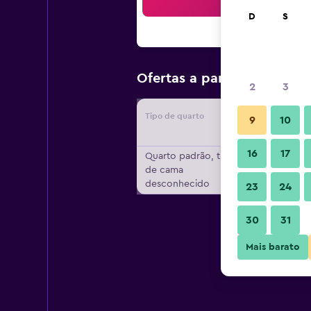
Bus
D
S
R$ 471
Ofertas a partir de
/
2
3
Tipo de quarto
Forneced
9
10
16
17
Quarto padrão, tipo
de cama
desconhecido
23
24
30
31
Mais barato