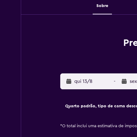
Sobre
Pr
qui 13/8
-
sex
Quarto padrão, tipo de cama desc
*
O total inclui uma estimativa de impo