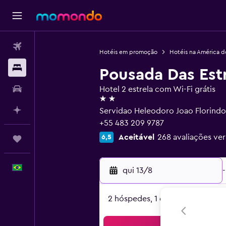
Passagens aéreas
Hotéis em promoção
Hotéis na América d
Hospedagens
Pousada Das Est
Carros
Hotel 2 estrela com Wi-Fi grátis
2 estrelas
Planeje com IA
Servidao Heleodoro Joao Florindo, 
+55 483 209 9787
Aceitável
268 avaliações ver
6,5
Trips
Português
qui 13/8
-
2 hóspedes, 1 quarto