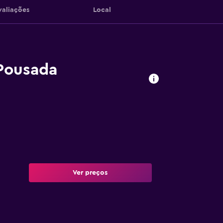
valiações
Local
Pousada
Ver preços