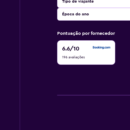
Tipo de viajante
Época do ano
Pontuação por fornecedor
6.6
6.6
/10
de
196 avaliações
10