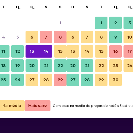
car
T
Q
Q
S
S
D
S
T
Q
Q
1
1
2
3
preço por noite mais barato(a)
4
5
6
7
8
6
7
8
9
10
or
Total por
11
12
13
14
15
13
14
15
16
17
noite
18
19
20
21
22
20
21
22
23
24
R$ 471
Ver oferta
25
26
27
28
29
27
28
29
30
Na média
Mais caro
Com base na média de preços de hotéis 3 estrela