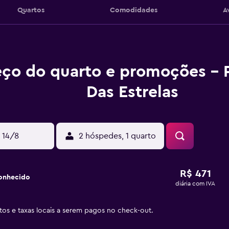
Quartos
Comodidades
A
eço do quarto e promoções - 
Das Estrelas
 14/8
2 hóspedes, 1 quarto
R$ 471
onhecido
diária com IVA
stos e taxas locais a serem pagos no check-out.