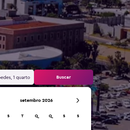
Buscar
edes, 1 quarto
setembro 2026
S
T
Q
Q
S
S