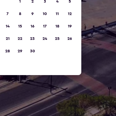
1
2
3
4
5
7
8
9
10
11
12
14
15
16
17
18
19
21
22
23
24
25
26
28
29
30