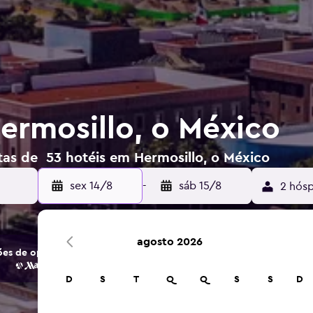
ermosillo, o México
tas de 53 hotéis em Hermosillo, o México
sex 14/8
-
sáb 15/8
2 hósp
agosto 2026
es de opções de hotéis e acomodações.
D
S
T
Q
Q
S
S
D