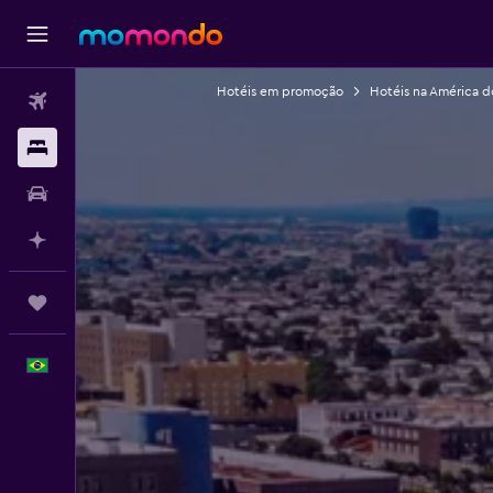
Hotéis em promoção
Hotéis na América d
Passagens aéreas
Hospedagens
Carros
Planeje com IA
Trips
Português