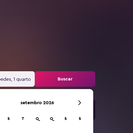
Buscar
edes, 1 quarto
setembro 2026
S
T
Q
Q
S
S