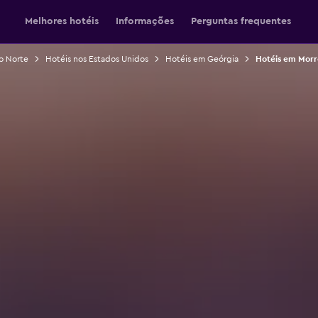
Melhores hotéis
Informações
Perguntas frequentes
o Norte
Hotéis nos Estados Unidos
Hotéis em Geórgia
Hotéis em Mor