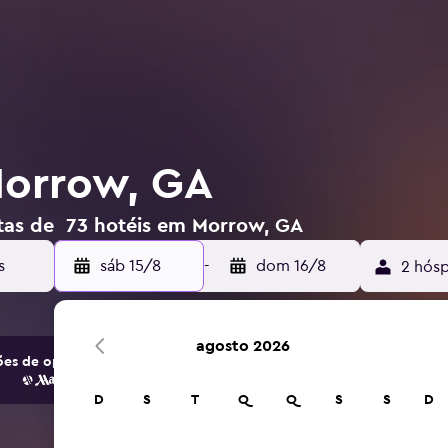
Morrow, GA
rtas de 73 hotéis em Morrow, GA
sáb 15/8
-
dom 16/8
2 hósp
agosto 2026
es de opções de hotéis e acomodações.
D
S
T
Q
Q
S
S
D