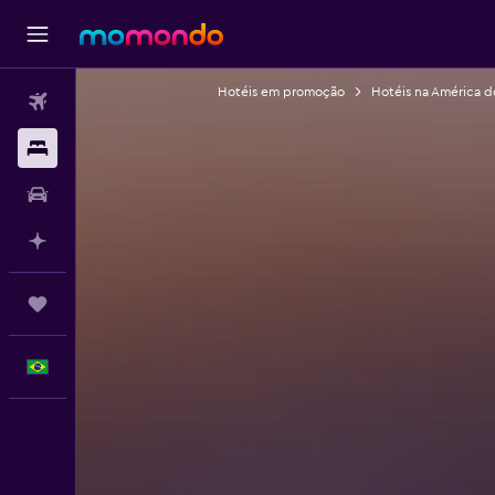
Hotéis em promoção
Hotéis na América d
Passagens aéreas
Hospedagens
Carros
Planeje com IA
Trips
Português