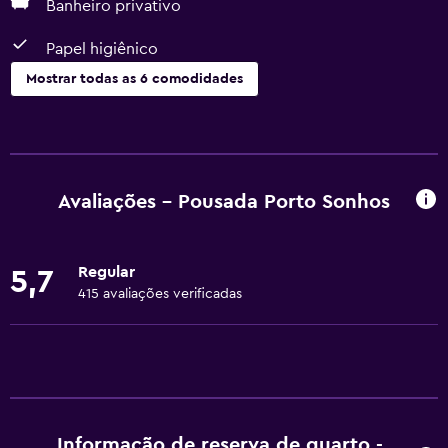
Banheiro privativo
Papel higiênico
Mostrar todas as 6 comodidades
Serviços básicos
Wi-Fi grátis
Ar-condicionado
Avaliações - Pousada Porto Sonhos
Internet
Regular
5,7
Banheiro
415 avaliações verificadas
Banheiro privativo
Papel higiênico
Mídia e entretenimento
TV de tela plana
Informação de reserva de quarto -