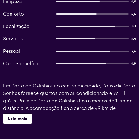
Limpeza
6,0
Conforto
5,6
Localização
8,1
Serviços
5,4
Pessoal
7,4
Custo-benefício
6,9
Em Porto de Galinhas, no centro da cidade, Pousada Porto
Sonhos fornece quartos com ar-condicionado e Wi-Fi
grátis. Praia de Porto de Galinhas fica a menos de 1 km de
distância. A acomodação fica a cerca de 49 km de
Shopping Guararapes, 37 km de Ilha de Santo Aleixo e 37
Leia mais
km de Porto de Suape. Reserva Biológica do Saltinho fica
a 49 km e Igreja de São Benedito fica a 50 km de distância
desta casa de hóspedes. Nesta casa de hóspedes, cada