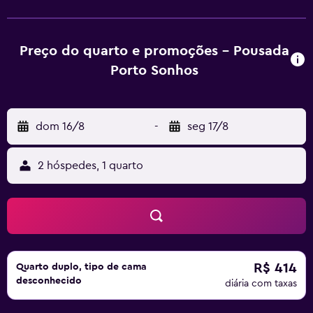
quarto está equipado com banheiro privativo. Há vários
pontos de interesse famosos perto de Pousada Porto
Sonhos, incluindo Lago Natural, Projeto Hippocampus e
Preço do quarto e promoções - Pousada
Pontal do Maracaípe. O Aeroporto de Aeroporto
Porto Sonhos
Internacional dos Guararapes - Recife fica a 50 km de
distância.
dom 16/8
-
seg 17/8
2 hóspedes, 1 quarto
R$ 414
Quarto duplo, tipo de cama
desconhecido
diária com taxas