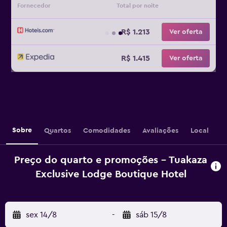
Fornecedor
Total por noite
R$ 1.213
Ver oferta
R$ 1.415
Ver oferta
Sobre
Quartos
Comodidades
Avaliações
Local
Preço do quarto e promoções - Tuakaza
Exclusive Lodge Boutique Hotel
sex 14/8
-
sáb 15/8