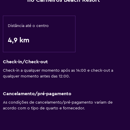
no Carneiros Beach Resort
Lavanderia
Serviços de lavanderia
Distância até o centro
Atividades
4,9 km
Sala de jogos
Serviços e conveniências
Check-in/Check-out
Recepção 24 horas
Check-in a qualquer momento após as 14:00 e check-out a
qualquer momento antes das 12:00.
Para famílias
Cancelamento/pré-pagamento
Playground
As condições de cancelamento/pré-pagamento variam de
acordo com o tipo de quarto e fornecedor.
Piscina
Piscina ao ar livre