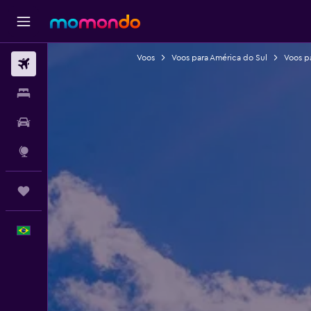
Voos
Voos para América do Sul
Voos pa
Passagens aéreas
Hospedagens
Carros
Explore
Trips
Português