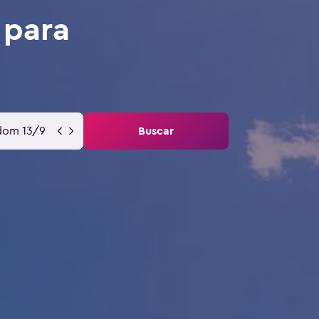
 para
dom 13/9
Buscar