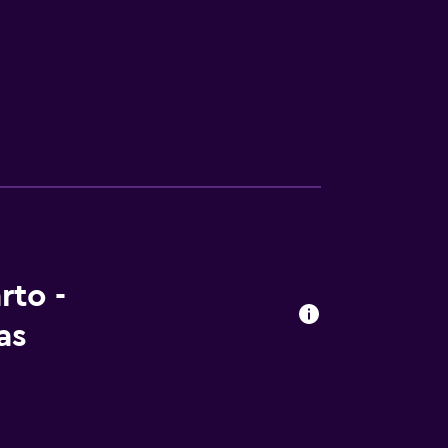
rto -
as