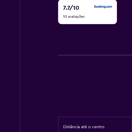
7.7
7.7
/10
de
55 avaliações
10
Distância até o centro