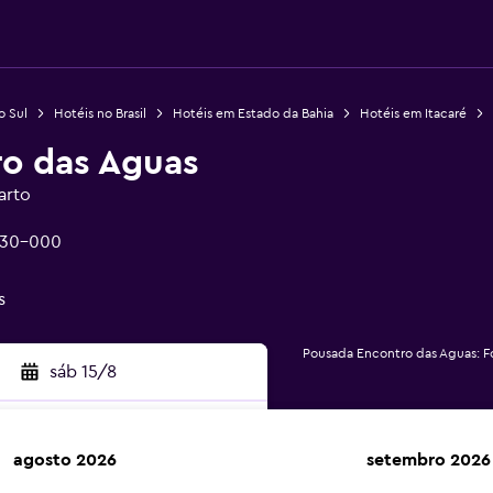
o Sul
Hotéis no Brasil
Hotéis em Estado da Bahia
Hotéis em Itacaré
o das Aguas
arto
5530-000
s
Pousada Encontro das Aguas: F
sáb 15/8
agosto 2026
setembro 2026