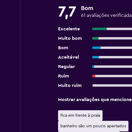
7,7
Bom
61 avaliações verificada
Excelente
Muito bom
Bom
Aceitável
Regular
Ruim
Muito ruim
Mostrar avaliações que mencion
fica em frente à praia
banheiro são um pouco apertados