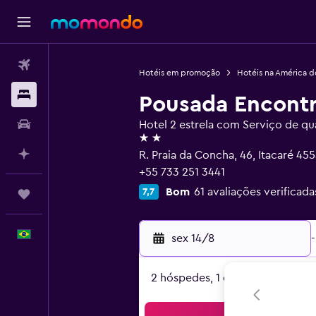
Passagens aéreas
Hotéis em promoção
Hotéis na América d
Hospedagens
Pousada Encontr
Carros
Hotel 2 estrela com Serviço de qu
2 estrelas
Planeje com IA
R. Praia da Concha, 46, Itacaré 4
+55 733 251 3441
Bom
61 avaliações verificada
7,7
Trips
Português
sex 14/8
-
2 hóspedes, 1 quarto