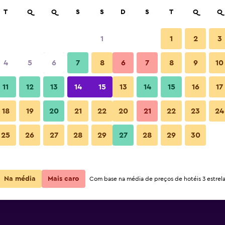
car
T
Q
Q
S
S
D
S
T
Q
Q
1
1
2
3
4
5
6
7
8
6
7
8
9
10
11
12
13
14
15
13
14
15
16
17
Ver preços
Aguas
18
19
20
21
22
20
21
22
23
24
25
26
27
28
29
27
28
29
30
Ver preços
Aguas
Ver preços
Aguas
Na média
Mais caro
Com base na média de preços de hotéis 3 estrela