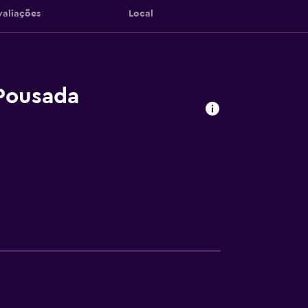
valiações
Local
Pousada