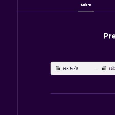
Sobre
Pr
sex 14/8
-
sáb