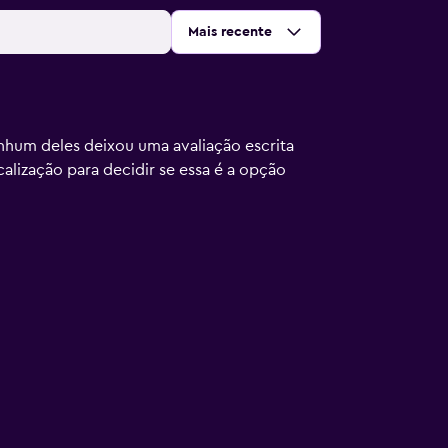
Ordenar por
:
Mais recente
nhum deles deixou uma avaliação escrita
calização para decidir se essa é a opção