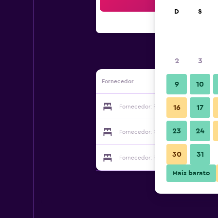
Bus
D
S
2
3
Fornecedor
9
10
Fornecedor: Pousada Encontro das 
16
17
23
24
Fornecedor: Pousada Encontro das 
30
31
Fornecedor: Pousada Encontro das 
Mais barato