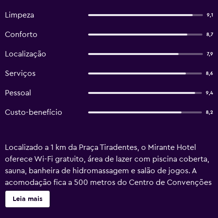
Limpeza
9,1
Conforto
8,7
Localização
7,9
Serviços
8,6
Pessoal
9,4
Custo-benefício
8,2
Localizado a 1 km da Praça Tiradentes, o Mirante Hotel
oferece Wi-Fi gratuito, área de lazer com piscina coberta,
sauna, banheira de hidromassagem e salão de jogos. A
acomodação fica a 500 metros do Centro de Convenções
de Ouro Preto e da Universidade Federal de Ouro Preto.
Leia mais
Todos os quartos do Mirante Hotel incluem ar-
condicionado, frigobar, telefone e banheiro privativo com