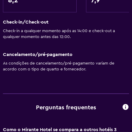
8,2
7,9
Sauna a vapor
Banheiro
Check-in/Check-out
Secador de cabelo
Check-in a qualquer momento após as 14:00 e check-out a
qualquer momento antes das 12:00.
Papel higiênico
Chuveiro
Cancelamento/pré-pagamento
Banheiro privativo
As condições de cancelamento/pré-pagamento variam de
acordo com o tipo de quarto e fornecedor.
Geral
Quartos familiares
Telefone
Piso de madeira ou parquet
Perguntas frequentes
Armazém disponível
Como o Mirante Hotel se compara a outros hotéis 3
Acessibilidade e adequação