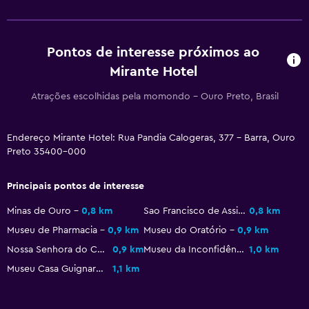
Guarda-roupa ou armário
Atividades
Pontos de interesse próximos ao
Sala de jogos
Mirante Hotel
Mesa de sinuca
Atrações escolhidas pela momondo - Ouro Preto, Brasil
Serviços e conveniências
Endereço Mirante Hotel: Rua Pandia Calogeras, 377 - Barra, Ouro
Serviço de quarto
Preto 35400-000
Recepção 24 horas
Principais pontos de interesse
Área de trabalho
Minas de Ouro
0,8 km
Sao Francisco de Assis Church
0,8 km
Escrivaninha
Museu de Pharmacia
0,9 km
Museu do Oratório
0,9 km
Nossa Senhora do Carmo Church
0,9 km
Museu da Inconfidência
1,0 km
Restaurantes
Museu Casa Guignard
1,1 km
Frigobar