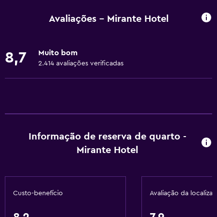
Wi-Fi disponível em todas as áreas
Avaliações - Mirante Hotel
Internet
Sabonete líquido
Muito bom
8,7
Roupa de cama
2.414 avaliações verificadas
Toalhas
Ar-condicionado
Artigos de higiene grátis
Shampoo
Informação de reserva de quarto -
Cesto de lixo
Mirante Hotel
Piscina e spa
Sauna
Custo-benefício
Avaliação da localiza
Hidromassagem
Piscina coberta