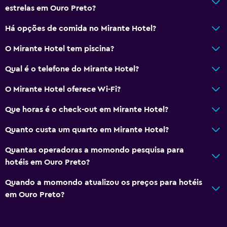
estrelas em Ouro Preto?
Não fumante
Há opções de comida no Mirante Hotel?
Travesseiro sem penas
Estacionamento acessível
O Mirante Hotel tem piscina?
Qual é o telefone do Mirante Hotel?
Estacionamento e transporte
O Mirante Hotel oferece Wi-Fi?
Estacionamento gratuito
Estacionamento privativo
Que horas é o check-out em Mirante Hotel?
Quanto custa um quarto em Mirante Hotel?
Mídia e entretenimento
Quantas operadoras a momondo pesquisa para
TV a cabo ou TV via satélite
hotéis em Ouro Preto?
TV
Quando a momondo atualizou os preços para hotéis
em Ouro Preto?
Quarto
Tomada perto da cama