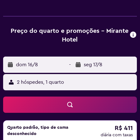
aquecimento central. Os quartos têm decoração simples,
com móveis de madeira e piso parquet. O buffet de café
da manhã com diversas frutas, pães e frios é servido
diariamente. O Mirante Hotel conta com depósito para
Preço do quarto e promoções - Mirante
bagagem e recepção 24 horas, e os quartos são
Hotel
exclusivos para não fumantes.
dom 16/8
-
seg 17/8
2 hóspedes, 1 quarto
R$ 411
Quarto padrão, tipo de cama
desconhecido
diária com taxas