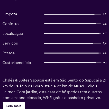
Limpeza
8,9
Conforto
9,2
Localização
9,7
Serviços
8,6
Pessoal
9,6
Custo-benefício
9,1
Chalés & Suítes Sapucaí está em São Bento do Sapucaí a 21
km de Palácio da Boa Vista e a 22 km de Museu Felícia
Leirner. Com jardim, esta casa de hóspedes tem quartos
com ar-condicionado, Wi-Fi grátis e banheiro privativo.
Esta acomodação para pessoas com alergias fica a 38 km
Leia mais