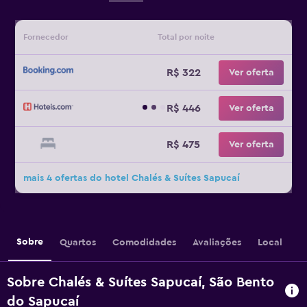
Fornecedor
Total por noite
R$ 322
Ver oferta
R$ 446
Ver oferta
R$ 475
Ver oferta
mais 4 ofertas do hotel Chalés & Suítes Sapucaí
Sobre
Quartos
Comodidades
Avaliações
Local
Sobre Chalés & Suítes Sapucaí, São Bento
do Sapucaí