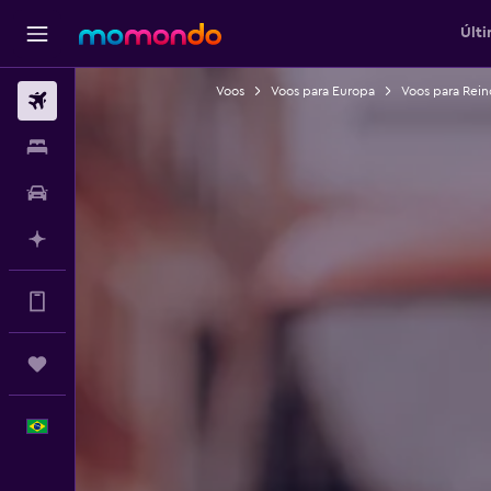
Últi
Voos
Voos para Europa
Voos para Rein
Passagens aéreas
Hospedagens
Carros
Planeje com IA
Vá mais longe no app
Trips
Português