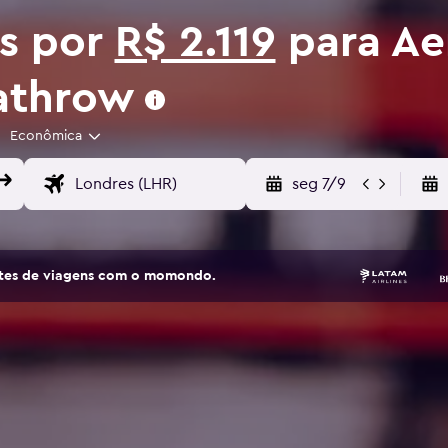
os por
R$ 2.119
para Ae
athrow
Econômica
seg 7/9
sites de viagens com o momondo.