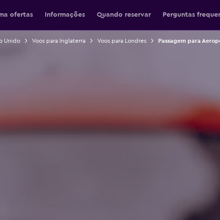
ma ofertas
Informações
Quando reservar
Perguntas freque
o Unido
Voos para Inglaterra
Voos para Londres
Passagem para Aerop