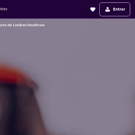
ntes
Entrar
orto de Londres Heathrow