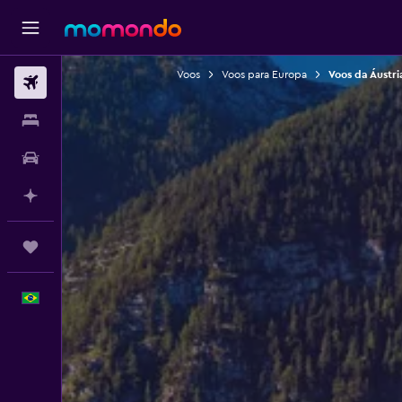
Voos
Voos para Europa
Voos da Áustri
Passagens aéreas
Hospedagens
Carros
Planeje com IA
Trips
Português