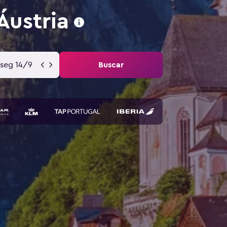
Áustria
seg 14/9
Buscar