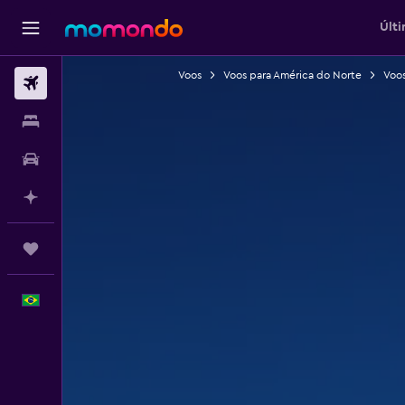
Últi
Voos
Voos para América do Norte
Voos
Passagens aéreas
Hospedagens
Carros
Planeje com IA
Trips
Português