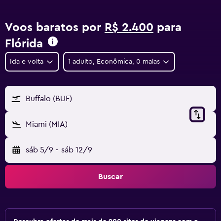
Voos baratos por
R$ 2.400
para
Flórida
Ida e volta
1 adulto, Econômica, 0 malas
Buffalo (BUF)
Miami (MIA)
sáb 5/9
-
sáb 12/9
Buscar