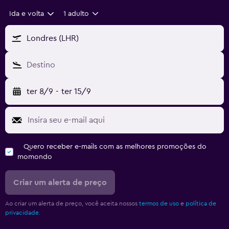
Ida e volta
1 adulto
Londres (LHR)
Destino
ter 8/9
-
ter 15/9
Quero receber e-mails com as melhores promoções do
momondo
Criar um alerta de preço
Ao criar um alerta de preço, você aceita nossos
termos de uso
e
política de
privacidade.