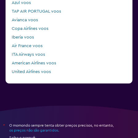
Azul voos
TAP AIR PORTUGAL voos
Avianca voos
Copa Airlines voos
Iberia voos
Air France voos
ITA Airways voos
American Airlines voos
United Airlines voos
Air Europa voos
O momondo sempre tenta obter preços precisos, no entanto,
*
os preços não são garantidos
.
Saiba o porquê: