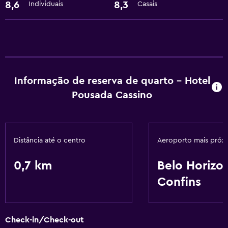
Armazém disponível
8,6
8,3
Individuais
Casais
Para famílias
Playground
Serviços básicos
Informação de reserva de quarto - Hotel
Wi-Fi grátis
Pousada Cassino
Distância até o centro
Aeroporto mais próx
0,7 km
Belo Horizo
Confins
Check-in/Check-out