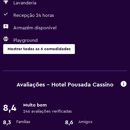
Lavanderia
Recepção 24 horas
Armazém disponível
Playground
Mostrar todas as 6 comodidades
Serviços e conveniências
Serviço de quarto
Recepção 24 horas
Avaliações - Hotel Pousada Cassino
Lavanderia
Muito bom
8,4
Lavanderia
246 avaliações verificadas
8,3
8,6
Famílias
Amigos
Geral