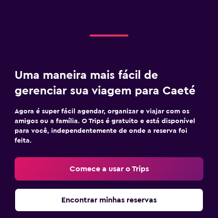
Uma maneira mais fácil de
gerenciar sua viagem para Caeté
Agora é super fácil agendar, organizar e viajar com os
amigos ou a família. O Trips é gratuito e está disponível
para você, independentemente de onde a reserva foi
feita.
Comece a usar o Trips
Encontrar minhas reservas