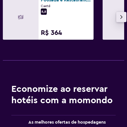
Caeté
8,8
R$ 364
Economize ao reservar
hotéis com a momondo
As melhores ofertas de hospedagens