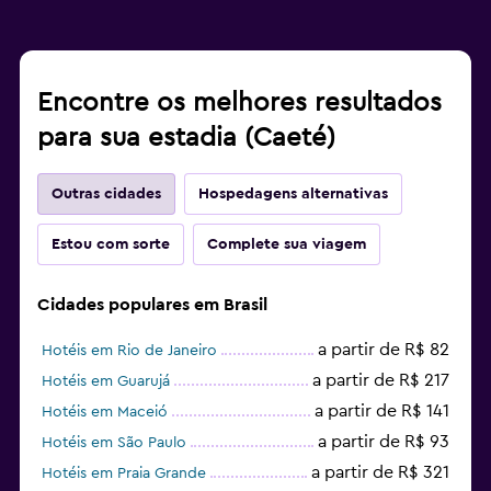
Encontre os melhores resultados
para sua estadia (Caeté)
Outras cidades
Hospedagens alternativas
Estou com sorte
Complete sua viagem
Cidades populares em Brasil
a partir de R$ 82
Hotéis em Rio de Janeiro
a partir de R$ 217
Hotéis em Guarujá
a partir de R$ 141
Hotéis em Maceió
a partir de R$ 93
Hotéis em São Paulo
a partir de R$ 321
Hotéis em Praia Grande