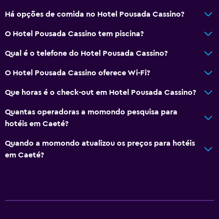
Há opções de comida no Hotel Pousada Cassino?
O Hotel Pousada Cassino tem piscina?
Qual é o telefone do Hotel Pousada Cassino?
O Hotel Pousada Cassino oferece Wi-Fi?
Que horas é o check-out em Hotel Pousada Cassino?
Quantas operadoras a momondo pesquisa para
hotéis em Caeté?
Quando a momondo atualizou os preços para hotéis
em Caeté?