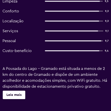
Limpeza
9,5
Conforto
9,3
Localização
9,3
Serviços
9,1
Pessoal
9,7
Custo-benefício
9,4
A Pousada do Lago - Gramado está situada a menos de 2
km do centro de Gramado e dispõe de um ambiente
acolhedor e acomodações simples, com WiFi gratuito. Há
disponibilidade de estacionamento privativo gratuito.
Todos os quartos apresentam uma decoração simples e
Leia mais
contam com aquecimento completo, piso frio e roupas de
cama. Algumas das acomodações têm vista para o jardim
e todas incluem ventilador e banheiro privativo com