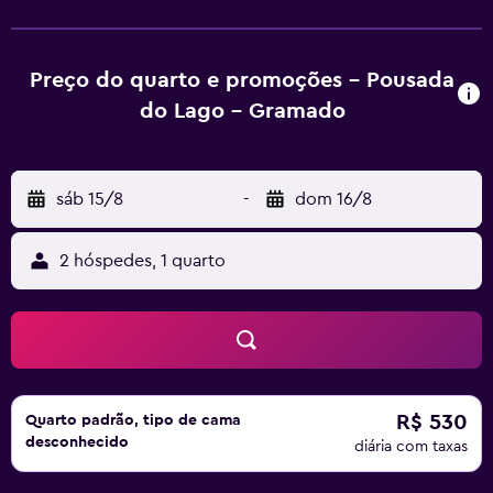
chuveiro quente. A 600 metros da Pousada do Lago -
Gramado, você conta com bares, restaurantes e outras
opções de lazer, como o Parque Mini Mundo, o Rita Bier
Preço do quarto e promoções - Pousada
(lago) e a Fantástica Fabrica. A Estação Rodoviária de
do Lago - Gramado
Gramado fica a 1,5 km da propriedade.
sáb 15/8
-
dom 16/8
2 hóspedes, 1 quarto
R$ 530
Quarto padrão, tipo de cama
desconhecido
diária com taxas