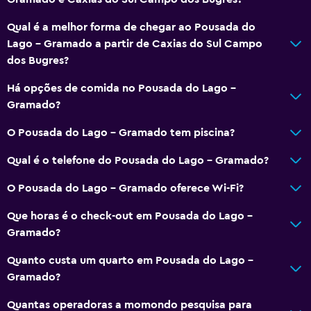
Recepção 24 horas
Qual é a melhor forma de chegar ao Pousada do
Lago - Gramado a partir de Caxias do Sul Campo
Estacionamento e transporte
dos Bugres?
Transfer aeroporto
Há opções de comida no Pousada do Lago -
Estacionamento gratuito
Gramado?
Estacionamento privativo
O Pousada do Lago - Gramado tem piscina?
Mídia e entretenimento
Qual é o telefone do Pousada do Lago - Gramado?
TV de tela plana
O Pousada do Lago - Gramado oferece Wi-Fi?
Serviço de streaming
Que horas é o check-out em Pousada do Lago -
TV
Gramado?
Quanto custa um quarto em Pousada do Lago -
Quarto
Gramado?
Tomada perto da cama
Quantas operadoras a momondo pesquisa para
Arara para roupas