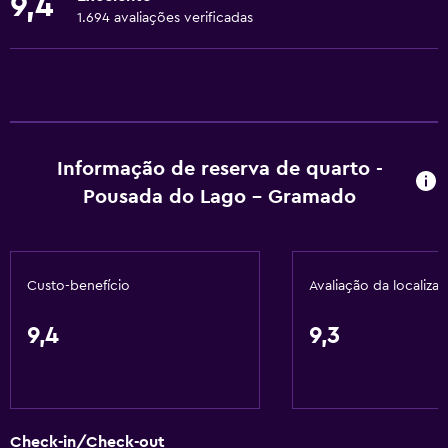
9,4
Ventilador
1.694 avaliações verificadas
Extintor de incêndio
Shampoo
Aquecimento
Sabonete líquido
Informação de reserva de quarto -
Ar-condicionado
Pousada do Lago - Gramado
Cesto de lixo
Condicionador
Custo-benefício
Avaliação da localiza
Acessibilidade e adequação
Estacionamento acessível
9,4
9,3
Quarto antialérgico
Não fumante
Travesseiro sem penas
Check-in/Check-out