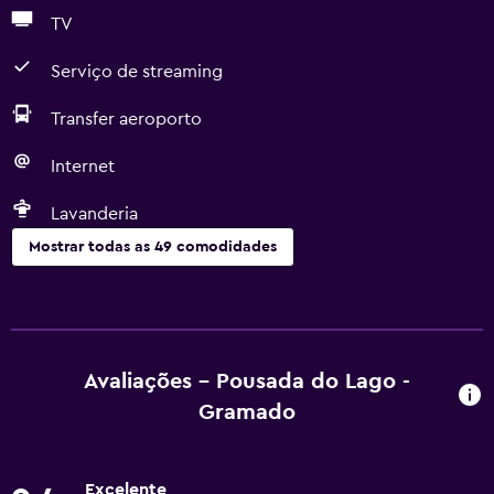
TV
Serviço de streaming
Transfer aeroporto
Internet
Lavanderia
Mostrar todas as 49 comodidades
Serviços básicos
Wi-Fi grátis
Wi-Fi disponível em todas as áreas
Avaliações - Pousada do Lago -
Internet
Gramado
Roupa de cama
Toalhas
Excelente