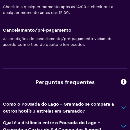
Andares superiores acessíveis por escadas
Check-in a qualquer momento após as 14:00 e check-out a
Área para fumantes
qualquer momento antes das 12:00.
Banheiro
Cancelamento/pré-pagamento
Chuveiro
As condições de cancelamento/pré-pagamento variam de
acordo com o tipo de quarto e fornecedor.
Bidê
Secador de cabelo
Vaso sanitário
Papel higiênico
Perguntas frequentes
Banheiro privativo
Serviços e conveniências
Como o Pousada do Lago - Gramado se compara a
Serviço de concierge
outros hotéis 3 estrelas em Gramado?
Serviço de quarto
Qual é a distância entre o Pousada do Lago -
Check-in/check-out privado
Gramado e Caxias do Sul Campo dos Bugres?