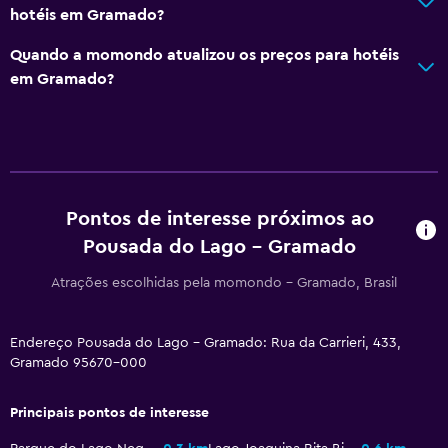
hotéis em Gramado?
Guarda-roupa ou armário
Quando a momondo atualizou os preços para hotéis
em Gramado?
Lavanderia
Lavanderia
Ferro e tábua de passar
Restaurantes
Pontos de interesse próximos ao
Frigobar
Pousada do Lago - Gramado
Refeições podem ser entregues no quarto do hóspede
Atrações escolhidas pela momondo - Gramado, Brasil
Geral
Endereço Pousada do Lago - Gramado: Rua da Carrieri, 433,
Quartos familiares
Gramado 95670-000
Piso de azulejo/mármore
Principais pontos de interesse
Saúde e segurança