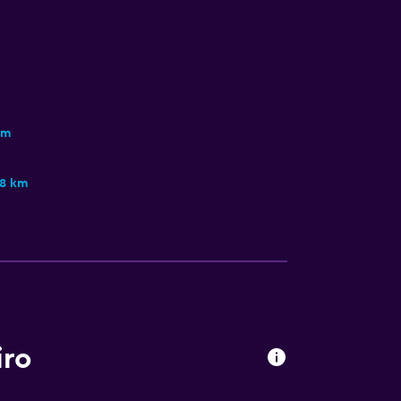
km
,8 km
iro