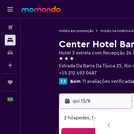
Passagens aéreas
Hotéis em promoção
Hotéis na América d
Hospedagens
Center Hotel Bar
Carros
Hotel 3 estrela com Recepção 24 
3 estrelas
Planeje com IA
Estrada Da Barra Da Tijuca 25, Rio
+55 212 493 0487
Bom
11 avaliações verificada
7,2
Trips
Português
qui 13/8
-
2 hóspedes, 1 quarto