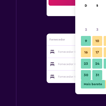
Bus
D
S
2
3
Fornecedor
9
10
Fornecedor: Center Hotel Barra da Ti
16
17
23
24
Fornecedor: Center Hotel Barra da Ti
30
31
Fornecedor: Center Hotel Barra da Ti
Mais barato