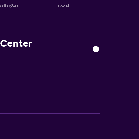
valiações
Local
 Center