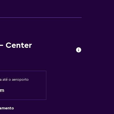
- Center
ia até o aeroporto
km
gamento