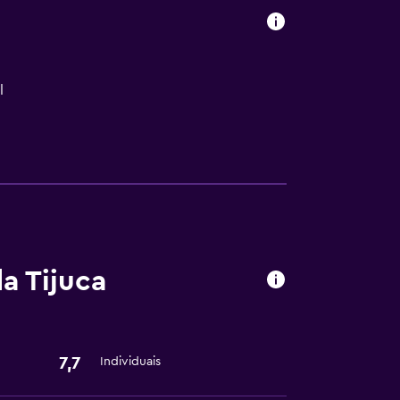
l
s
a Tijuca
7,7
Individuais