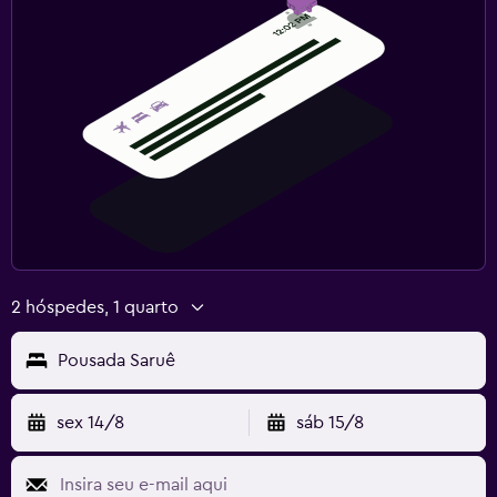
2 hóspedes, 1 quarto
Pousada Saruê
sex 14/8
sáb 15/8