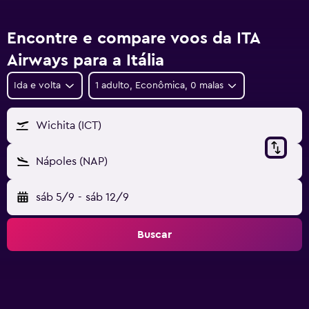
Encontre e compare voos da ITA
Airways para a Itália
Ida e volta
1 adulto, Econômica, 0 malas
Wichita (ICT)
Nápoles (NAP)
sáb 5/9
-
sáb 12/9
20
25
24
23
22
10
21
19
18
17
16
15
14
13
12
11
9
8
7
6
5
4
3
2
Buscar