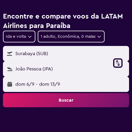
Encontre e compare voos da LATAM
Airlines para Paraíba
Ida e volta
1 adulto, Econômica, 0 malas
Surabaya (SUB)
João Pessoa (JPA)
dom 6/9
-
dom 13/9
20
25
24
23
22
10
21
19
18
17
16
15
14
13
12
11
9
8
7
6
5
4
3
2
Buscar