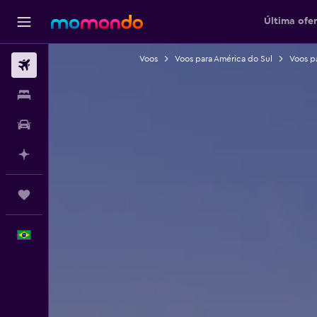
Última ofer
Voos
Voos para América do Sul
Voos pa
Passagens aéreas
Hospedagens
Carros
Planeje com IA
Trips
Português