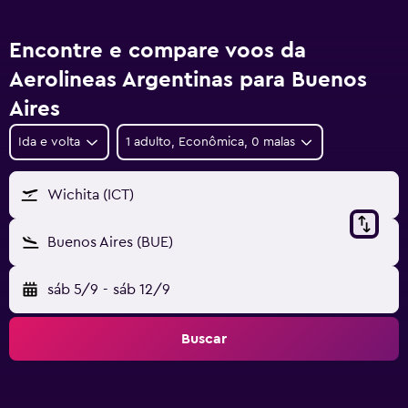
Encontre e compare voos da
Aerolineas Argentinas para Buenos
Aires
Ida e volta
1 adulto, Econômica, 0 malas
Wichita (ICT)
Buenos Aires (BUE)
sáb 5/9
-
sáb 12/9
Buscar
20
25
24
23
22
10
21
19
18
17
16
15
14
13
12
11
9
8
7
6
5
4
3
2